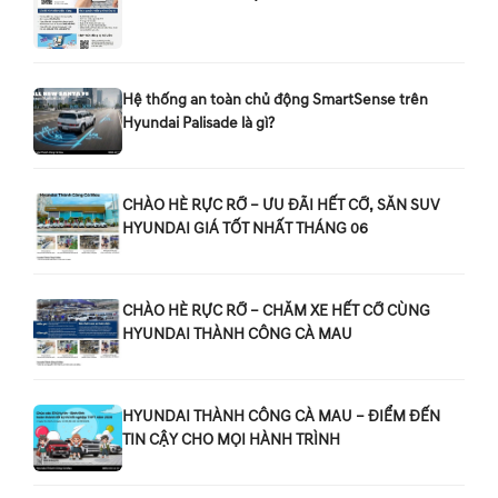
Hệ thống an toàn chủ động SmartSense trên
Hyundai Palisade là gì?
CHÀO HÈ RỰC RỠ – ƯU ĐÃI HẾT CỠ, SĂN SUV
HYUNDAI GIÁ TỐT NHẤT THÁNG 06
CHÀO HÈ RỰC RỠ – CHĂM XE HẾT CỠ CÙNG
HYUNDAI THÀNH CÔNG CÀ MAU
HYUNDAI THÀNH CÔNG CÀ MAU – ĐIỂM ĐẾN
TIN CẬY CHO MỌI HÀNH TRÌNH