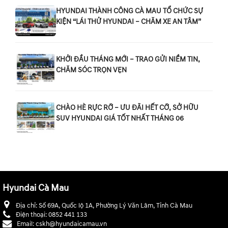
HYUNDAI THÀNH CÔNG CÀ MAU TỔ CHỨC SỰ
KIỆN “LÁI THỬ HYUNDAI – CHĂM XE AN TÂM”
KHỞI ĐẦU THÁNG MỚI – TRAO GỬI NIỀM TIN,
CHĂM SÓC TRỌN VẸN
CHÀO HÈ RỰC RỠ – ƯU ĐÃI HẾT CỠ, SỞ HỮU
SUV HYUNDAI GIÁ TỐT NHẤT THÁNG 06
Hyundai Cà Mau
Địa chỉ:
Số 69A, Quốc lộ 1A, Phường Lý Văn Lâm, Tỉnh Cà Mau
Điện thoại:
0852 441 133
Email:
cskh@hyundaicamau.vn