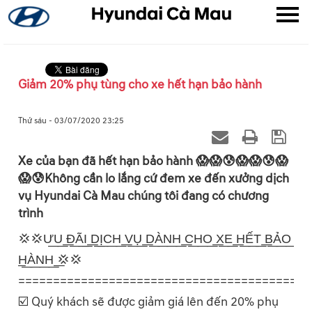
Giảm 20% phụ tùng cho xe hết hạn bảo hành
▼
Thứ sáu - 03/07/2020 23:25
▼
Xe của bạn đã hết hạn bảo hành 😱😱😰😱😱😰😱
😱😰Không cần lo lắng cứ đem xe đến xưởng dịch
▼
vụ Hyundai Cà Mau chúng tôi đang có chương
trình
💢💢Ư͟U͟ ͟Đ͟Ã͟I͟ ͟D͟Ị͟C͟H͟ ͟V͟Ụ͟ ͟D͟À͟N͟H͟ ͟C͟H͟O͟ ͟X͟E͟ ͟H͟Ế͟T͟ ͟B͟Ả͟O͟
͟H͟À͟N͟H͟ ͟💢💢
==========================================
☑️ Quý khách sẽ được giảm giá lên đến 20% phụ