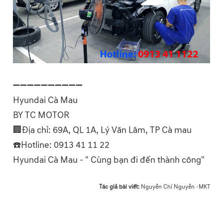
➖➖➖➖➖➖➖➖➖➖
Hyundai Cà Mau
BY TC MOTOR
🏢Địa chỉ: 69A, QL 1A, Lý Văn Lâm, TP Cà mau
☎️Hotline: 0913 41 11 22
Hyundai Cà Mau - " Cùng bạn đi đến thành công"
Tác giả bài viết:
Nguyễn Chí Nguyễn -MKT