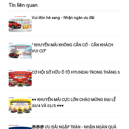
Tin liên quan
Vui đón hè sang - Nhận ngàn ưu đãi
" KHUYẾN MÃI KHÔNG CẦN CỚ - CẦN KHÁCH
VUI CƠ"
CƠ HỘI SỞ HỮU Ô TÔ HYUNDAI TRONG THÁNG 5
♥️♥️ KHUYẾN MÃI CỰC LỚN CHÀO MỪNG ĐẠI LỄ
30/4 VÀ 01/5 ♥️♥️♥️
🎁🎁🎁 ƯU ĐÃI NGẬP TRÀN - NHẬN NGÀN QUÀ