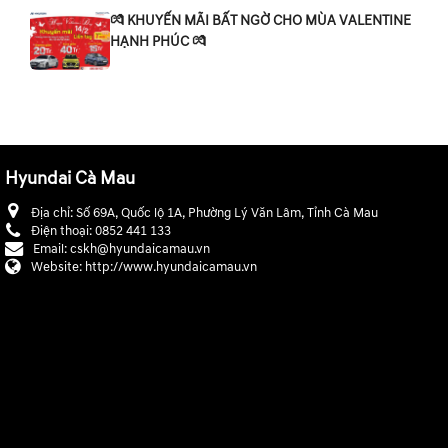
💏 KHUYẾN MÃI BẤT NGỜ CHO MÙA VALENTINE
HẠNH PHÚC 💏
Hyundai Cà Mau
Địa chỉ:
Số 69A, Quốc lộ 1A, Phường Lý Văn Lâm, Tỉnh Cà Mau
Điện thoại:
0852 441 133
Email:
cskh@hyundaicamau.vn
Website:
http://www.hyundaicamau.vn