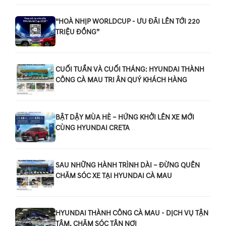
“HOÀ NHỊP WORLDCUP - ƯU ĐÃI LÊN TỚI 220
TRIỆU ĐỒNG”
CUỐI TUẦN VÀ CUỐI THÁNG: HYUNDAI THÀNH
CÔNG CÀ MAU TRI ÂN QUÝ KHÁCH HÀNG
BẬT DẬY MÙA HÈ – HỨNG KHỞI LÊN XE MỚI
CÙNG HYUNDAI CRETA
SAU NHỮNG HÀNH TRÌNH DÀI – ĐỪNG QUÊN
CHĂM SÓC XE TẠI HYUNDAI CÀ MAU
HYUNDAI THÀNH CÔNG CÀ MAU - DỊCH VỤ TẬN
TÂM, CHĂM SÓC TẬN NƠI