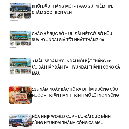
KHỞI ĐẦU THÁNG MỚI – TRAO GỬI NIỀM TIN,
CHĂM SÓC TRỌN VẸN
CHÀO HÈ RỰC RỠ – ƯU ĐÃI HẾT CỠ, SỞ HỮU
SUV HYUNDAI GIÁ TỐT NHẤT THÁNG 06
3 MẪU SEDAN HYUNDAI NỔI BẬT THÁNG 06 –
ƯU ĐÃI HẤP DẪN TẠI HYUNDAI THÀNH CÔNG CÀ
MAU
115 NĂM NGÀY BÁC HỒ RA ĐI TÌM ĐƯỜNG CỨU
NƯỚC – TRI ÂN HÀNH TRÌNH MỞ LỐI NON SÔNG
HÒA NHỊP WORLD CUP – ƯU ĐÃI CỰC ĐỈNH
CÙNG HYUNDAI THÀNH CÔNG CÀ MAU