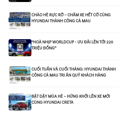
CHÀO HÈ RỰC RỠ – CHĂM XE HẾT CỠ CÙNG
HYUNDAI THÀNH CÔNG CÀ MAU
“HOÀ NHỊP WORLDCUP - ƯU ĐÃI LÊN TỚI 220
TRIỆU ĐỒNG”
CUỐI TUẦN VÀ CUỐI THÁNG: HYUNDAI THÀNH
CÔNG CÀ MAU TRI ÂN QUÝ KHÁCH HÀNG
BẬT DẬY MÙA HÈ – HỨNG KHỞI LÊN XE MỚI
CÙNG HYUNDAI CRETA