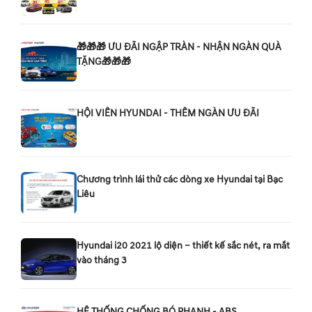
🎁🎁🎁 ƯU ĐÃI NGẬP TRÀN - NHẬN NGÀN QUÀ
TẶNG🎁🎁🎁
HỘI VIÊN HYUNDAI - THÊM NGÀN ƯU ĐÃI
Chương trình lái thử các dòng xe Hyundai tại Bạc
Liêu
Hyundai i20 2021 lộ diện – thiết kế sắc nét, ra mắt
vào tháng 3
HỆ THỐNG CHỐNG BÓ PHANH - ABS