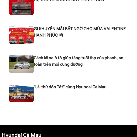
💏 KHUYẾN MÃI BẤT NGỜ CHO MÙA VALENTINE
HẠNH PHÚC 💏
Cách lái xe ô tô giúp tăng tuổi thọ của phanh, an
toàn trên mọi cung đường
"Lái thử đón Tết" cùng Hyundai Cà Mau
Hyundai Cà Mau