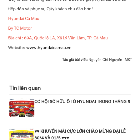
tiếp đón và phục vụ Qúy khách chu đáo hơn!
Hyundai Cà Mau
By TC Motor
Địa chỉ : 69A, Quốc lộ 1A, Xã Lý Văn Lâm, TP. Cà Mau
Website:
www.hyundaicamau.vn
Tác giả bài viết:
Nguyễn Chí Nguyễn -MKT
Tin liên quan
CƠ HỘI SỞ HỮU Ô TÔ HYUNDAI TRONG THÁNG 5
♥️♥️ KHUYẾN MÃI CỰC LỚN CHÀO MỪNG ĐẠI LỄ
30/4 VÀ 01/5 ♥️♥️♥️