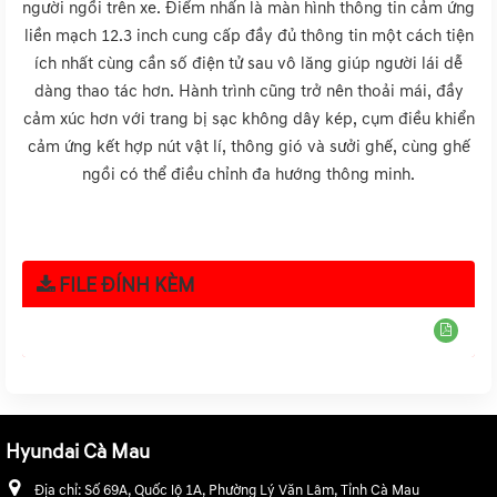
người ngồi trên xe. Điểm nhấn là màn hình thông tin cảm ứng
liền mạch 12.3 inch cung cấp đầy đủ thông tin một cách tiện
ích nhất cùng cần số điện tử sau vô lăng giúp người lái dễ
dàng thao tác hơn. Hành trình cũng trở nên thoải mái, đầy
cảm xúc hơn với trang bị sạc không dây kép, cụm điều khiển
cảm ứng kết hợp nút vật lí, thông gió và sưởi ghế, cùng ghế
ngồi có thể điều chỉnh đa hướng thông minh.
FILE ĐÍNH KÈM
Tập tin :
bang-tskt-santafe.pdf
Hyundai Cà Mau
Địa chỉ:
Số 69A, Quốc lộ 1A, Phường Lý Văn Lâm, Tỉnh Cà Mau