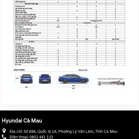
Hyundai Cà Mau
Địa chỉ:
Số 69A, Quốc lộ 1A, Phường Lý Văn Lâm, Tỉnh Cà Mau
Điện thoại:
0852 441 133