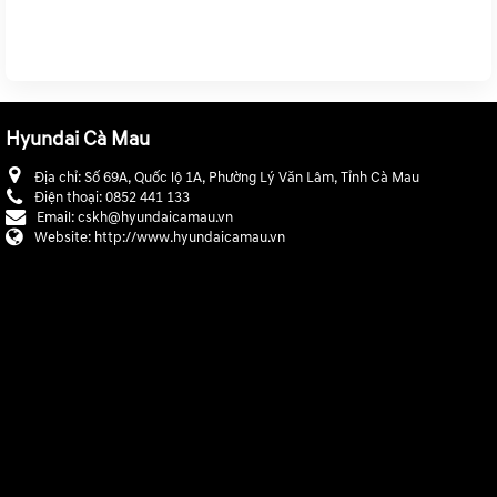
https://www.youtube.com/@hyundaicamau647
Hyundai Cà Mau
Địa chỉ:
Số 69A, Quốc lộ 1A, Phường Lý Văn Lâm, Tỉnh Cà Mau
Điện thoại:
0852 441 133
Email:
cskh@hyundaicamau.vn
Website:
http://www.hyundaicamau.vn