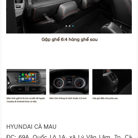
HYUNDAI CÀ MAU
ĐC: 69A, Quốc Lộ 1A, xã Lý Văn Lâm, Tp. Cà