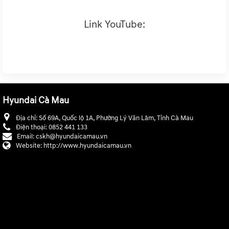
https://zalo.me/1139109128175276097
Link YouTube:
https://www.youtube.com/@hyundaicamau647
Hyundai Cà Mau
Địa chỉ:
Số 69A, Quốc lộ 1A, Phường Lý Văn Lâm, Tỉnh Cà Mau
Điện thoại:
0852 441 133
Email:
cskh@hyundaicamau.vn
Website:
http://www.hyundaicamau.vn