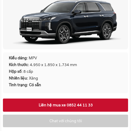
Kiểu dáng
: MPV
Kích thước
: 4.950 x 1.850 x 1.734 mm
Hộp số
: 8 cấp
Nhiên liệu
: Xăng
Tình trạng
:
Có sẵn
Liên hệ mua xe 0852 44 11 33
Chat với chúng tôi