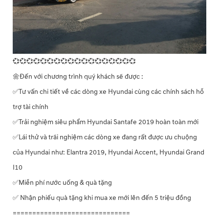
💞💞💞💞💞💞💞💞💞💞💞💞💞💞💞💞💞💞
🌼Đến với chương trình quý khách sẽ được :
✅Tư vấn chi tiết về các dòng xe Hyundai cùng các chính sách hỗ
trợ tài chính
✅Trải nghiệm siêu phẩm Hyundai Santafe 2019 hoàn toàn mới
✅Lái thử và trãi nghiệm các dòng xe đang rất được ưu chuộng
của Hyundai như: Elantra 2019, Hyundai Accent, Hyundai Grand
I10
✅Miễn phí nước uống & quà tặng
✅ Nhận phiếu quà tặng khi mua xe mới lên đến 5 triệu đồng
==============================