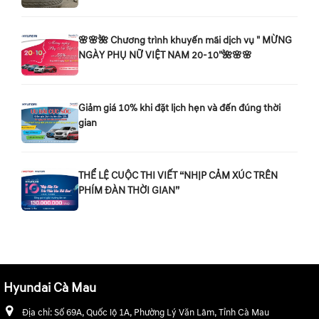
🌸🌸🌺 Chương trình khuyến mãi dịch vụ " MỪNG
NGÀY PHỤ NỮ VIỆT NAM 20-10"🌺🌸🌸
Giảm giá 10% khi đặt lịch hẹn và đến đúng thời
gian
THỂ LỆ CUỘC THI VIẾT “NHỊP CẢM XÚC TRÊN
PHÍM ĐÀN THỜI GIAN”
Hyundai Cà Mau
Địa chỉ:
Số 69A, Quốc lộ 1A, Phường Lý Văn Lâm, Tỉnh Cà Mau