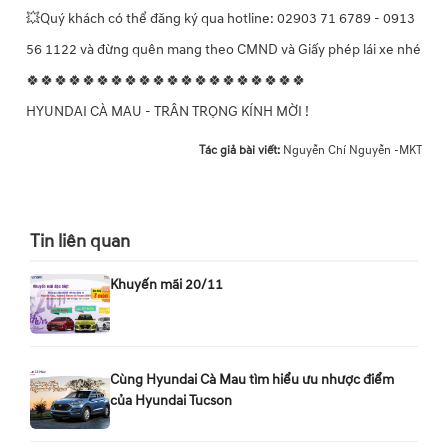
💥Quý khách có thể đăng ký qua hotline: 02903 71 6789 - 0913
56 1122 và đừng quên mang theo CMND và Giấy phép lái xe nhé
🍀🍀🍀🍀🍀🍀🍀🍀🍀🍀🍀🍀🍀🍀🍀🍀🍀🍀🍀🍀
HYUNDAI CÀ MAU - TRÂN TRỌNG KÍNH MỜI !
Tác giả bài viết:
Nguyễn Chí Nguyễn -MKT
Tin liên quan
Khuyến mãi 20/11
Cùng Hyundai Cà Mau tìm hiểu ưu nhược điểm
của Hyundai Tucson