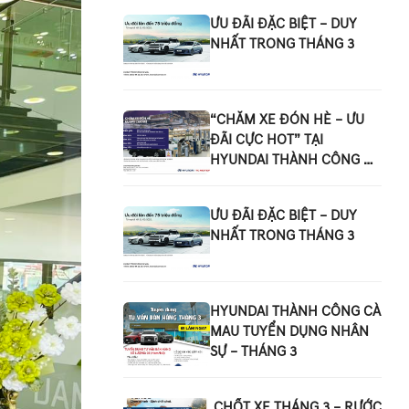
ƯU ĐÃI ĐẶC BIỆT – DUY
NHẤT TRONG THÁNG 3
“CHĂM XE ĐÓN HÈ – ƯU
ĐÃI CỰC HOT” TẠI
HYUNDAI THÀNH CÔNG CÀ
MAU!
ƯU ĐÃI ĐẶC BIỆT – DUY
NHẤT TRONG THÁNG 3
HYUNDAI THÀNH CÔNG CÀ
MAU TUYỂN DỤNG NHÂN
SỰ – THÁNG 3
​​​​​​​ CHỐT XE THÁNG 3 – RƯỚC