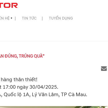
ÊN HỆ
TIN TỨC
TUYỂN DỤNG
▼
ÁN ĐÚNG, TRÚNG QUÀ”
 hàng thân thiết!
ết 17:00 ngày 30/04/2025.
, Quốc lộ 1A, Lý Văn Lâm, TP Cà Mau.