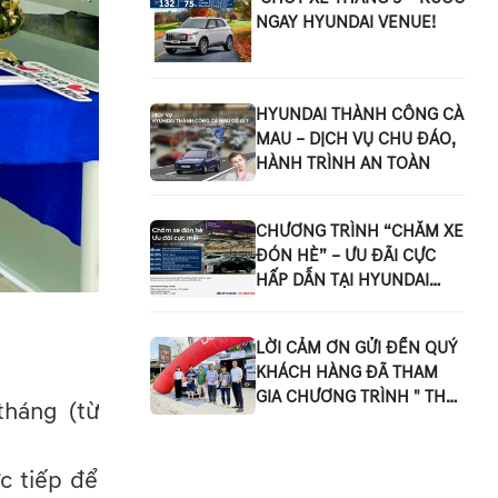
NGAY HYUNDAI VENUE!
HYUNDAI THÀNH CÔNG CÀ
MAU – DỊCH VỤ CHU ĐÁO,
HÀNH TRÌNH AN TOÀN
CHƯƠNG TRÌNH “CHĂM XE
ĐÓN HÈ” – ƯU ĐÃI CỰC
HẤP DẪN TẠI HYUNDAI
THÀNH CÔNG CÀ MAU!
LỜI CẢM ƠN GỬI ĐẾN QUÝ
KHÁCH HÀNG ĐÃ THAM
GIA CHƯƠNG TRÌNH " THỬ
tháng (từ
LÁI HYUNDAI - NHẬN NGAY
QUÀ TẶNG " TẠI THỊ TRẤN
U MINH
c tiếp để