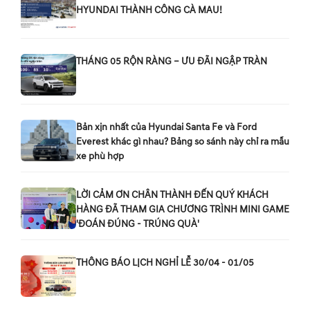
HYUNDAI THÀNH CÔNG CÀ MAU!
THÁNG 05 RỘN RÀNG – ƯU ĐÃI NGẬP TRÀN
Bản xịn nhất của Hyundai Santa Fe và Ford
Everest khác gì nhau? Bảng so sánh này chỉ ra mẫu
xe phù hợp
LỜI CẢM ƠN CHÂN THÀNH ĐẾN QUÝ KHÁCH
HÀNG ĐÃ THAM GIA CHƯƠNG TRÌNH MINI GAME
'ĐOÁN ĐÚNG - TRÚNG QUÀ'
THÔNG BÁO LỊCH NGHỈ LỄ 30/04 - 01/05