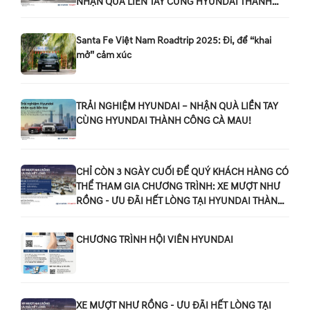
NHẬN QUÀ LIỀN TAY CÙNG HYUNDAI THÀNH
CÔNG CÀ MAU!
Santa Fe Việt Nam Roadtrip 2025: Đi, để “khai
mở” cảm xúc
TRẢI NGHIỆM HYUNDAI – NHẬN QUÀ LIỀN TAY
CÙNG HYUNDAI THÀNH CÔNG CÀ MAU!
CHỈ CÒN 3 NGÀY CUỐI ĐỂ QUÝ KHÁCH HÀNG CÓ
THỂ THAM GIA CHƯƠNG TRÌNH: XE MƯỢT NHƯ
RỒNG - ƯU ĐÃI HẾT LÒNG TẠI HYUNDAI THÀNH
CÔNG CÀ MAU!
CHƯƠNG TRÌNH HỘI VIÊN HYUNDAI
XE MƯỢT NHƯ RỒNG - ƯU ĐÃI HẾT LÒNG TẠI