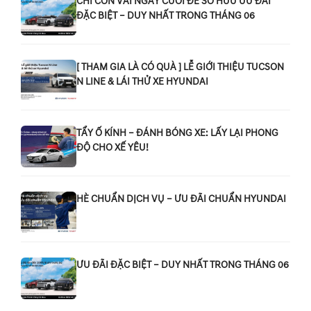
CHỈ CÒN VÀI NGÀY CUỐI ĐỂ SỞ HỮU ƯU ĐÃI
ĐẶC BIỆT – DUY NHẤT TRONG THÁNG 06
[ THAM GIA LÀ CÓ QUÀ ] LỄ GIỚI THIỆU TUCSON
N LINE & LÁI THỬ XE HYUNDAI
TẨY Ố KÍNH – ĐÁNH BÓNG XE: LẤY LẠI PHONG
ĐỘ CHO XẾ YÊU!
HÈ CHUẨN DỊCH VỤ – ƯU ĐÃI CHUẨN HYUNDAI
ƯU ĐÃI ĐẶC BIỆT – DUY NHẤT TRONG THÁNG 06