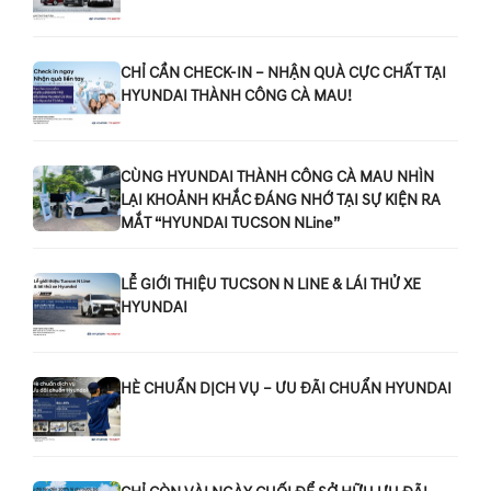
CHỈ CẦN CHECK-IN – NHẬN QUÀ CỰC CHẤT TẠI
HYUNDAI THÀNH CÔNG CÀ MAU!
CÙNG HYUNDAI THÀNH CÔNG CÀ MAU NHÌN
LẠI KHOẢNH KHẮC ĐÁNG NHỚ TẠI SỰ KIỆN RA
MẮT “HYUNDAI TUCSON NLine”
LỄ GIỚI THIỆU TUCSON N LINE & LÁI THỬ XE
HYUNDAI
HÈ CHUẨN DỊCH VỤ – ƯU ĐÃI CHUẨN HYUNDAI