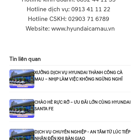
Hotline dịch vụ: 0913 41 11 22
Hotline CSKH: 02903 71 6789
Website: www.hyundaicamau.vn
Tin liên quan
XƯỞNG DỊCH VỤ HYUNDAI THÀNH CÔNG CÀ
MAU – NHỊP LÀM VIỆC KHÔNG NGỪNG NGHỈ
CHÀO HÈ RỰC RỠ – ƯU ĐÃI LỚN CÙNG HYUNDAI
SANTA FE
DỊCH VỤ CHUYÊN NGHIỆP - AN TÂM TỪ LÚC TIẾP
NHẬN ĐẾN KHI BÀN GIAO