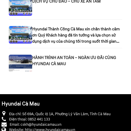
DỊCH VỤ CHU ĐÁO – CHỦ XE AN TÂM
Hyundai Thành Công Cà Mau xin chân thành cảm
ơn Quý Khách hàng đã tin tưởng và lựa chọn sử
dụng dịch vụ của chúng tôi trong suốt thời gian
qua.
HÀNH TRÌNH AN TOÀN – NGÀN ƯU ĐÃI CÙNG
HYUNDAI CÀ MAU
Hyundai Cà Mau
Địa chỉ:
Số 69A, Quốc lộ 1A, Phường Lý Văn Lâm, Tỉnh Cà Mau
Điện thoại:
0852 441 133
Email:
cskh@hyundaicamau.vn
Website:
http://www.hyundaicamau.vn