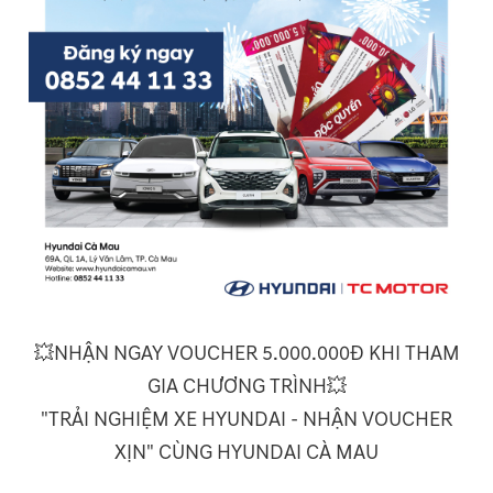
💥NHẬN NGAY VOUCHER 5.000.000Đ KHI THAM
GIA CHƯƠNG TRÌNH💥
"TRẢI NGHIỆM XE HYUNDAI - NHẬN VOUCHER
XỊN" CÙNG HYUNDAI CÀ MAU