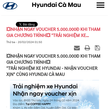
💥NHẬN NGAY VOUCHER 5.000.000Đ KHI THAM
GIA CHƯƠNG TRÌNH💥 "TRẢI NGHIỆM XE
▼
HYUNDAI - NHẬN VOUCHER XỊN" CÙNG
Thứ ba - 20/02/2024 01:50
HYUNDAI CÀ MAU
▼
💥NHẬN NGAY VOUCHER 5.000.000Đ KHI THAM
GIA CHƯƠNG TRÌNH💥
▼
"TRẢI NGHIỆM XE HYUNDAI - NHẬN VOUCHER
XỊN" CÙNG HYUNDAI CÀ MAU