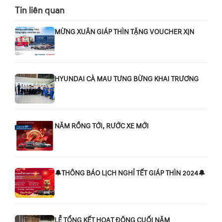
Tin liên quan
MỪNG XUÂN GIÁP THÌN TẶNG VOUCHER XỊN
HYUNDAI CÀ MAU TƯNG BỪNG KHAI TRƯƠNG
NĂM RỒNG TỚI, RƯỚC XE MỚI
🔔THÔNG BÁO LỊCH NGHỈ TẾT GIÁP THÌN 2024🔔
LỄ TỔNG KẾT HOẠT ĐỘNG CUỐI NĂM