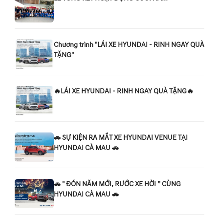
Chương trình "LÁI XE HYUNDAI - RINH NGAY QUÀ
TẶNG"
🔥LÁI XE HYUNDAI - RINH NGAY QUÀ TẶNG🔥
🚗 SỰ KIỆN RA MẮT XE HYUNDAI VENUE TẠI
HYUNDAI CÀ MAU 🚗
🚗 " ĐÓN NĂM MỚI, RƯỚC XE HỜI ” CÙNG
HYUNDAI CÀ MAU 🚗