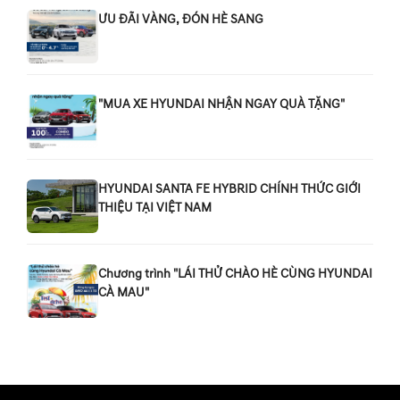
ƯU ĐÃI VÀNG, ĐÓN HÈ SANG
"MUA XE HYUNDAI NHẬN NGAY QUÀ TẶNG"
HYUNDAI SANTA FE HYBRID CHÍNH THỨC GIỚI
THIỆU TẠI VIỆT NAM
Chương trình "LÁI THỬ CHÀO HÈ CÙNG HYUNDAI
CÀ MAU"