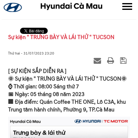
Sự kiện " TRƯNG BÀY VÀ LÁI THỬ " TUCSON
▼
Thứ hai - 31/07/2023 23:20
▼
[ SỰ KIỆN SẮP DIỄN RA ]
🌞 Sự kiện " TRƯNG BÀY VÀ LÁI THỬ " TUCSON🌞
▼
⌚ Thời gian: 08:00 Sáng thứ 7
📅 Ngày: 05 tháng 08 năm 2023
🏢 Địa điểm: Quán Coffee THE ONE, Lô C3A, khu
Trung tâm hành chính, Phường 9, TP.Cà Mau