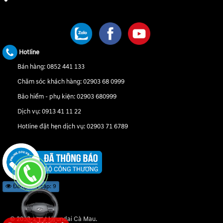
CHÚNG TÔI TRÊN MẠNG XÃ HỘI
Hotline
Bán hàng:
0852 441 133
Chăm sóc khách hàng:
02903 68 0999
Bảo hiểm - phụ kiện:
02903 680999
Dịch vụ:
0913 41 11 22
Hotline đặt hẹn dịch vụ:
02903 71 6789
Đang truy cập: 9
© 2018-2022 Hyundai Cà Mau.