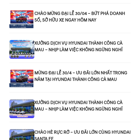
CHÀO MỪNG ĐẠI LỄ 30/04 – BỨT PHÁ DOANH
SỐ, SỞ HỮU XE NGAY HÔM NAY
XƯỞNG DỊCH VỤ HYUNDAI THÀNH CÔNG CÀ
MAU – NHỊP LÀM VIỆC KHÔNG NGỪNG NGHỈ
MỪNG ĐẠI LỄ 30/4 – ƯU ĐÃI LỚN NHẤT TRONG
NĂM TẠI HYUNDAI THÀNH CÔNG CÀ MAU
XƯỞNG DỊCH VỤ HYUNDAI THÀNH CÔNG CÀ
MAU – NHỊP LÀM VIỆC KHÔNG NGỪNG NGHỈ
CHÀO HÈ RỰC RỠ – ƯU ĐÃI LỚN CÙNG HYUNDAI
SANTA FE