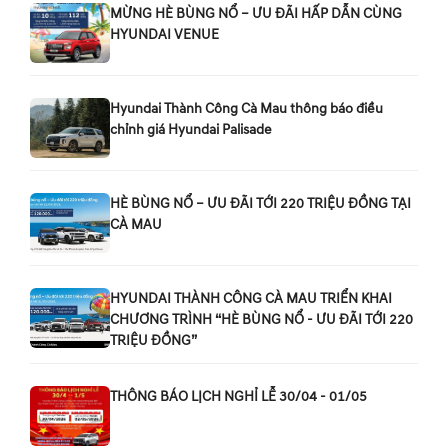
MỪNG HÈ BÙNG NỔ – ƯU ĐÃI HẤP DẪN CÙNG
HYUNDAI VENUE
Hyundai Thành Công Cà Mau thông báo điều
chỉnh giá Hyundai Palisade
HÈ BÙNG NỔ – ƯU ĐÃI TỚI 220 TRIỆU ĐỒNG TẠI
CÀ MAU
HYUNDAI THÀNH CÔNG CÀ MAU TRIỂN KHAI
CHƯƠNG TRÌNH “HÈ BÙNG NỔ - ƯU ĐÃI TỚI 220
TRIỆU ĐỒNG”
THÔNG BÁO LỊCH NGHỈ LỄ 30/04 - 01/05