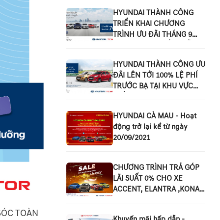
HYUNDAI THÀNH CÔNG
TRIỂN KHAI CHƯƠNG
TRÌNH ƯU ĐÃI THÁNG 9
TRÊN TOÀN QUỐC “HỖ
TRỢ ĐẶC QUYỀN - AN
HYUNDAI THÀNH CÔNG ƯU
TOÀN DI CHUYỂN”
ĐÃI LÊN TỚI 100% LỆ PHÍ
TRƯỚC BẠ TẠI KHU VỰC
MIỀN NAM
HYUNDAI CÀ MAU - Hoạt
động trở lại kể từ ngày
20/09/2021
CHƯƠNG TRÌNH TRẢ GÓP
LÃI SUẤT 0% CHO XE
ACCENT, ELANTRA ,KONA
VÀ TUCSON
M SÓC TOÀN
Khuyến mãi hấp dẫn -