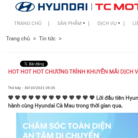
TRANG CHỦ
SẢN PHẨM
DỊCH VỤ
LI
▼
▼
Trang chủ
Tin tức
▼
▼
HOT HOT HOT CHƯƠNG TRÌNH KHUYẾN MÃI DỊCH V
▼
Thứ bảy - 30/10/2021 05:35
💖 💖 💖 💖 💖 💖 💖 💖 💖 💖 💖 💖 💖 Lời đầu tiên H
hành cùng Hyundai Cà Mau trong thời gian qua.