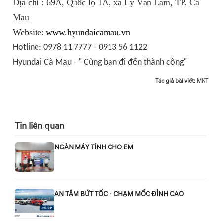
Địa chỉ : 69A, Quốc lộ 1A, xã Lý Văn Lâm, TP.
Cà
Mau
Website:
www.hyundaicamau.vn
Hotline: 0978 11 7777 - 0913 56 1122
Hyundai Cà Mau - " Cùng bạn đi đến thành công"
Tác giả bài viết:
MKT
Tin liên quan
NGÀN MÁY TÍNH CHO EM
AN TÂM BỨT TỐC - CHẠM MỐC ĐỈNH CAO