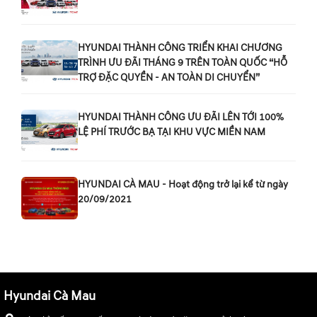
HYUNDAI THÀNH CÔNG TRIỂN KHAI CHƯƠNG
TRÌNH ƯU ĐÃI THÁNG 9 TRÊN TOÀN QUỐC “HỖ
TRỢ ĐẶC QUYỀN - AN TOÀN DI CHUYỂN”
HYUNDAI THÀNH CÔNG ƯU ĐÃI LÊN TỚI 100%
LỆ PHÍ TRƯỚC BẠ TẠI KHU VỰC MIỀN NAM
HYUNDAI CÀ MAU - Hoạt động trở lại kể từ ngày
20/09/2021
Hyundai Cà Mau