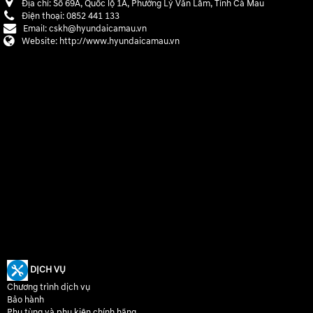
Địa chỉ:
Số 69A, Quốc lộ 1A, Phường Lý Văn Lâm, Tỉnh Cà Mau
Điện thoại:
0852 441 133
Email:
cskh@hyundaicamau.vn
Website:
http://www.hyundaicamau.vn
DỊCH VỤ
Chương trình dịch vụ
Bảo hành
Phụ tùng và phụ kiện chính hãng