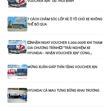
VOUCHER XỊN" TẠI THỚI BÌNH
7 CÁCH CHĂM SÓC LỐP XE Ô TÔ CHỦ XE KHÔNG
THỂ BỎ QUA
💥NHẬN NGAY VOUCHER 5.000.000Đ KHI THAM
GIA CHƯƠNG TRÌNH💥 "TRẢI NGHIỆM XE
HYUNDAI - NHẬN VOUCHER XỊN" CÙNG
HYUNDAI CÀ MAU
MỪNG XUÂN GIÁP THÌN TẶNG VOUCHER XỊN
HYUNDAI CÀ MAU TƯNG BỪNG KHAI TRƯƠNG