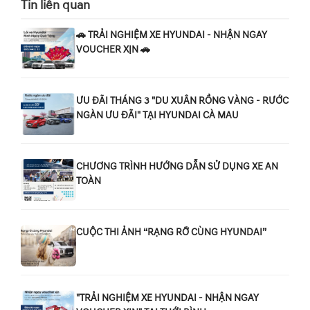
Tin liên quan
🚗 TRẢI NGHIỆM XE HYUNDAI - NHẬN NGAY
VOUCHER XỊN 🚗
ƯU ĐÃI THÁNG 3 "DU XUÂN RỒNG VÀNG - RƯỚC
NGÀN ƯU ĐÃI" TẠI HYUNDAI CÀ MAU
CHƯƠNG TRÌNH HƯỚNG DẪN SỬ DỤNG XE AN
TOÀN
CUỘC THI ẢNH “RẠNG RỠ CÙNG HYUNDAI”
"TRẢI NGHIỆM XE HYUNDAI - NHẬN NGAY