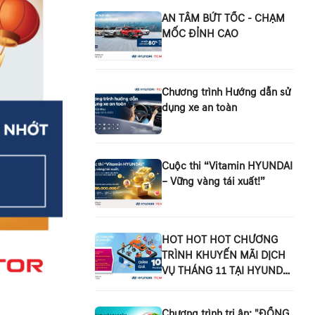
AN TÂM BỨT TỐC - CHẠM
MỐC ĐỈNH CAO
Chương trình Hướng dẫn sử
dụng xe an toàn
Cuộc thi “Vitamin HYUNDAI
– Vững vàng tái xuất!”
HOT HOT HOT CHƯƠNG
TRÌNH KHUYẾN MÃI DỊCH
VỤ THÁNG 11 TẠI HYUNDAI
CÀ MAU.
Chương trình tri ân: "ĐỒNG