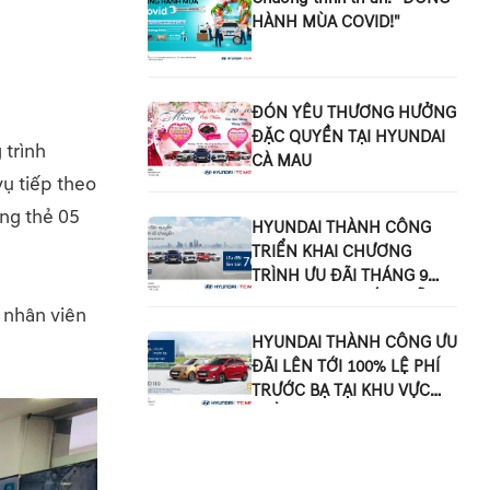
HÀNH MÙA COVID!"
ĐÓN YÊU THƯƠNG HƯỞNG
ĐẶC QUYỀN TẠI HYUNDAI
 trình
CÀ MAU
ụ tiếp theo
ng thẻ 05
HYUNDAI THÀNH CÔNG
TRIỂN KHAI CHƯƠNG
TRÌNH ƯU ĐÃI THÁNG 9
TRÊN TOÀN QUỐC “HỖ
 nhân viên
TRỢ ĐẶC QUYỀN - AN
HYUNDAI THÀNH CÔNG ƯU
TOÀN DI CHUYỂN”
ĐÃI LÊN TỚI 100% LỆ PHÍ
TRƯỚC BẠ TẠI KHU VỰC
MIỀN NAM