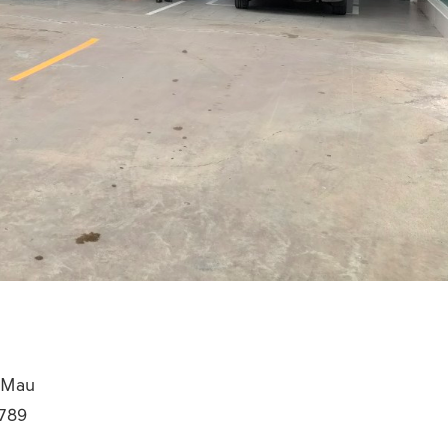
à Mau
6789