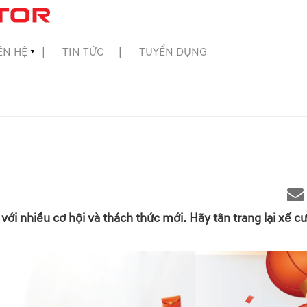
ÊN HỆ
TIN TỨC
TUYỂN DỤNG
▼
ới nhiều cơ hội và thách thức mới. Hãy tân trang lại xế c